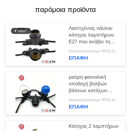
παρόμοια προϊόντα
Λαστιχένιος νάυλον
κάτοχος λαμπτήρων
E27 που ανάβει τη
μαύρη πλαστική
διαπραγματεύσιμα MOQ:Διαπραγματεύσιμος
υποδοχή δύναμης
ΕΠΑΦΉ
βάσεων λαμπτήρων
μαύρη φαινολική
υποδοχή βολβών
βάσεων κατόχων
λαμπτήρων PVC E27
διαπραγματεύσιμα MOQ:Διαπραγματεύσιμος
250W 250V
ΕΠΑΦΉ
Κάτοχος 2 λαμπτήρων