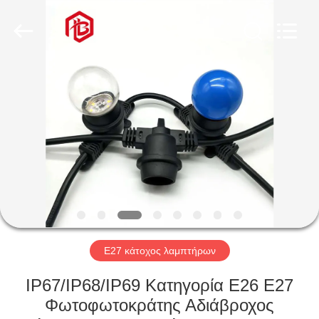
Shenzhen
Bett
Electronic
Co.,
Ltd..
All
Rights
Reserved.
ΣΠΊΤΙ
ΠΡΟΪΌΝΤΑ
ΠΕΡΊΠΟΥ
ΕΜΕΊΣ
ΓΎΡΟΣ
ΕΡΓΟΣΤΑΣΊΩΝ
E27 κάτοχος λαμπτήρων
IP67/IP68/IP69 Κατηγορία E26 E27
ΠΟΙΟΤΙΚΌΣ
Φωτοφωτοκράτης Αδιάβροχος