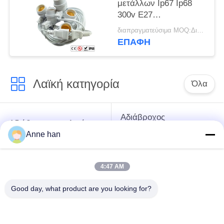
μετάλλων Ip67 Ip68
300v E27
συναρμολογήσεις
διαπραγματεύσιμα MOQ:Διαπραγματεύσιμος
στάσεων λαμπτήρων
ΕΠΑΦΉ
καρφιτσών
Λαϊκή κατηγορία
Όλα
Αδιάβροχος
Αδιάβροχος κυκλικός
συνδετήρας χαμηλής
συνδετήρας
Anne han
τάσης
4:47 AM
Αδιάβροχος
E27 κάτοχος
συνδετήρας
λαμπτήρων
Good day, what product are you looking for?
στοιχείων
Αδιάβροχος άνδρα-
Υδατοστεγής