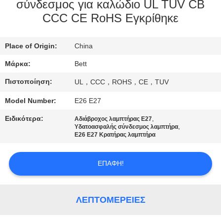
ΈΛΕΓΧΟΣ
σύνδεσμος για καλώδιο UL TUV CB
CCC CE RoHS Εγκρίθηκε
SITEMAP
Place of Origin:
China
PRIVACY
Μάρκα:
Bett
POLICY
Πιστοποίηση:
UL，CCC，ROHS，CE，TUV
Model Number:
E26 E27
Ειδικότερα:
,
Αδιάβροχος λαμπτήρας E27
,
Υδατοασφαλής σύνδεσμος λαμπτήρα
Ε26 Ε27 Κρατήρας λαμπτήρα
ΕΠΑΦΉ!
ΛΕΠΤΟΜΈΡΕΙΕΣ