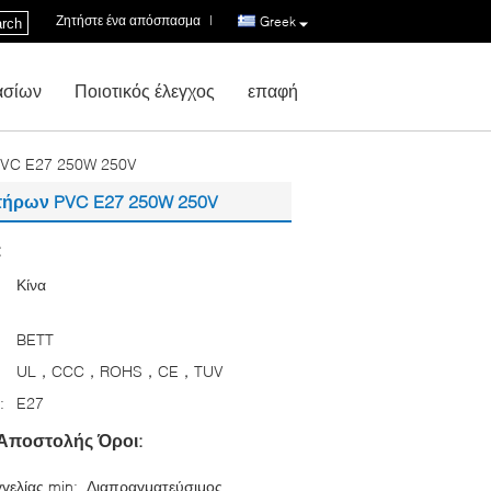
Ζητήστε ένα απόσπασμα
|
Greek
rch
ασίων
Ποιοτικός έλεγχος
επαφή
PVC E27 250W 250V
τήρων PVC E27 250W 250V
:
Κίνα
BETT
UL，CCC，ROHS，CE，TUV
:
E27
Αποστολής Όροι:
γελίας min:
Διαπραγματεύσιμος