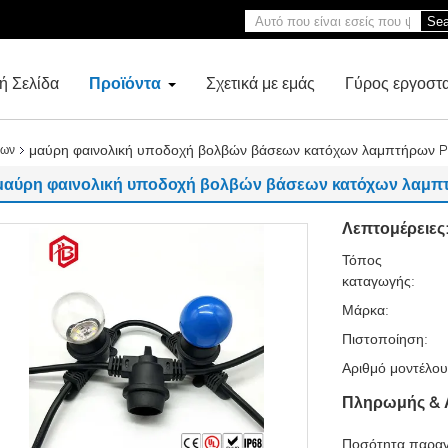
Sea
ή Σελίδα
Προϊόντα
Σχετικά με εμάς
Γύρος εργοστ
μαύρη φαινολική υποδοχή βολβών βάσεων κατόχων λαμπτήρων 
ρων
μαύρη φαινολική υποδοχή βολβών βάσεων κατόχων λαμπ
Λεπτομέρειες
Τόπος
καταγωγής:
Μάρκα:
Πιστοποίηση:
Αριθμό μοντέλου
Πληρωμής & 
Ποσότητα παραγ