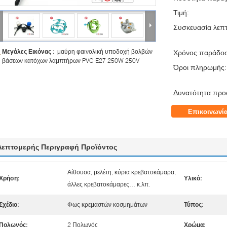
Τιμή:
Συσκευασία λεπτ
Μεγάλες Εικόνας :
μαύρη φαινολική υποδοχή βολβών
Χρόνος παράδο
βάσεων κατόχων λαμπτήρων PVC E27 250W 250V
Όροι πληρωμής:
Δυνατότητα προ
Επικοινωνί
Λεπτομερής Περιγραφή Προϊόντος
Αίθουσα, μελέτη, κύρια κρεβατοκάμαρα,
Χρήση:
Υλικό:
άλλες κρεβατοκάμαρες… κ.λπ.
Σχέδιο:
Φως κρεμαστών κοσμημάτων
Τύπος:
Πολωνός:
2 Πολωνός
Χρώμα: