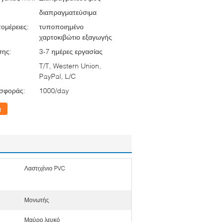
διαπραγματεύσιμα
ομέρειες:
τυποποιημένο
χαρτοκιβώτιο εξαγωγής
σης:
3-7 ημέρες εργασίας
T/T, Western Union,
PayPal, L/C
σφοράς:
1000/day
α
Λαστιχένιο PVC
Μονωτής
Μαύρο λευκό