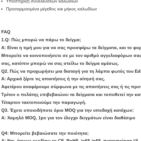
Υποστήριξη συνελεύσεων καλωδίων
Προσαρμοσμένα μέγεθος και μήκος καλωδίων
FAQ
1.Q: Πώς μπορώ να πάρω το δείγμα;
Α: Είναι η τιμή μου για να σας προσφέρω τα δείγματα, και το φο
Μπορείτε να κοινοποιήσετε σε με τον αριθμό αγγελιαφόρων σας
σας, κατόπιν μπορώ να σας στείλω το δείγμα αμέσως.
Q2.
Πώς να προχωρήσει μια διαταγή για τη λάμπα φωτός του Ed
Α: Αρχικά ξέρτε τις απαιτήσεις ή την αίτησή σας.
Αφετέρου αναφέρουμε σύμφωνα με τις απαιτήσεις σας ή τις προτ
Τρίτον ο πελάτης επιβεβαιώνει τα δείγματα και τοποθετεί την κα
Τέταρτον τακτοποιούμε την παραγωγή.
Q3. Έχετε οποιοδήποτε όριο MOQ για την υποδοχή κατόχων;
Α: Χαμηλό MOQ, 1pc για τον έλεγχο δειγμάτων είναι διαθέσιμο
Q4: Μπορείτε βεβαιώσατε την ποιότητα;
Α: Ναι, έχουμε κερδίσει το CE, RoHS, ip65-ip68, πιστοποίηση UL