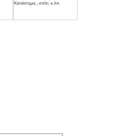
Κατάστημα., σπίτι, κ.λπ.