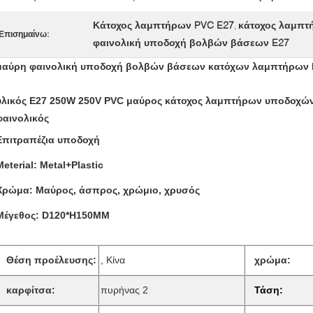
Κάτοχος λαμπτήρων PVC E27
κάτοχος λαμπτ
,
Επισημαίνω:
φαινολική υποδοχή βολβών βάσεων E27
μαύρη φαινολική υποδοχή βολβών βάσεων κατόχων λαμπτήρων 
υλικός E27 250W 250V PVC μαύρος κάτοχος λαμπτήρων υποδοχ
φαινολικός
Επιτραπέζια υποδοχή
Meterial: Metal+Plastic
Χρώμα: Μαύρος, άσπρος, χρώμιο, χρυσός
Μέγεθος: D120*H150MM
Θέση προέλευσης
:
, Κίνα
χρώμα:
καρφίτσα:
πυρήνας 2
Τάση
: