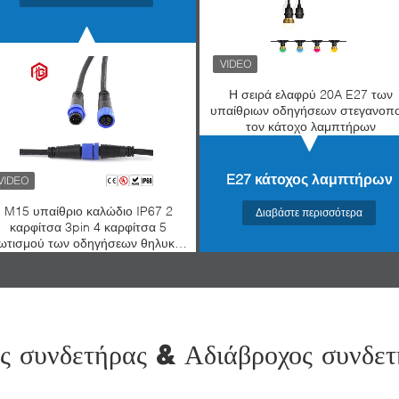
Η σειρά ελαφρύ 20A E27 των
υπαίθριων οδηγήσεων στεγανοπο
τον κάτοχο λαμπτήρων
E27 κάτοχος λαμπτήρων
M15 υπαίθριο καλώδιο IP67 2
Διαβάστε περισσότερα
καρφίτσα 3pin 4 καρφίτσα 5
ωτισμού των οδηγήσεων θηλυκός
συνδετήρας καρφιτσών DIN
ός συνδετήρας & Αδιάβροχος συνδετ