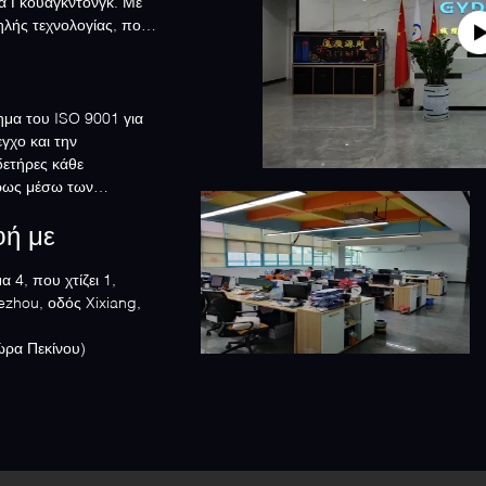
α Γκουαγκντόνγκ. Με
ηλής τεχνολογίας, που
ημα του ISO 9001 για
εγχο και την
δετήρες κάθε
ήρως μέσω των
φή με
 4, που χτίζει 1,
ezhou, οδός Xixiang,
:00-16:30 ( ώρα Πεκίνου)