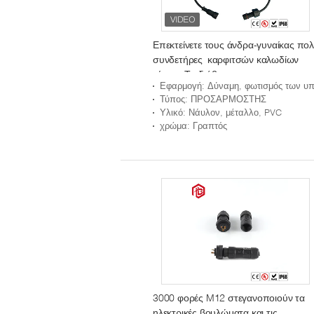
Επεκτείνετε τους άνδρα-γυναίκας πο
συνδετήρες καρφιτσών καλωδίων
τύπων Τ αδιάβροχους
Εφαρμογή
: Δύναμη, φωτισμός των υπαίθριων οδηγήσεω
Τύπος
: ΠΡΟΣΑΡΜΟΣΤΗΣ
Υλικό
: Νάυλον, μέταλλο, PVC
χρώμα
: Γραπτός
3000 φορές M12 στεγανοποιούν τα
ηλεκτρικές βουλώματα και τις