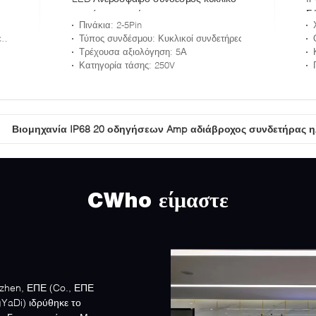
ανερόσφαιρο σύρμα
Σ
Πινάκια
: 2-5Pin
θη
α
Τύπος συνδέσμου
: Κυκλικοί συνδετήρες
Τρέχουσα αξιολόγηση
: 5Α
Κατηγορία τάσης
: 250V
Βιομηχανία IP68 20 οδηγήσεων Amp αδιάβροχος συνδετήρας 
CWho είμαστε
nzhen, ΕΠΕ (Co., ΕΠΕ
YaDi) ιδρύθηκε το