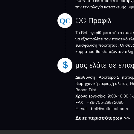
2008 που εντόπισε στη επαρχί
την τεχνολογία κατασκευής υψ
ειδικεύε...
QC
QC Προφίλ
Το Bett εγκρίθηκε από το σύστ
να εξασφαλίσει τον ποιοτικό έλ
εξασφάλιση ποιότητας. Οι συν
κομματιού θα εξετάζονταν πλ
διαφορετικών μεθόδων και ...
μας ελάτε σε επα
Διεύθυνση :
Αριστερό 2, πάτωμα
βιομηχανική περιοχή αλιείας, H
Baoan Dist.
Χρόνο εργασίας:
9
FAX :
+86-755-29972060
E-mail :
bett@bettelect.com
Δείτε περισσότερων >>