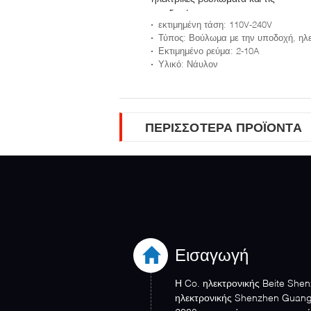
υποδοχές
εκτιμημένη τάση
: 110V-240V
Τύπος
: Βούλωμα με την υποδοχή, ηλεκτρικό βούλωμ
Εκτιμημένο ρεύμα
: 2-10A
Υλικό
: Νάυλον
ΠΕΡΙΣΣΌΤΕΡΑ ΠΡΟΪΌΝΤΑ
Εισαγωγή
Η Co. ηλεκτρονικής Beite She
ηλεκτρονικής Shenzhen Guang