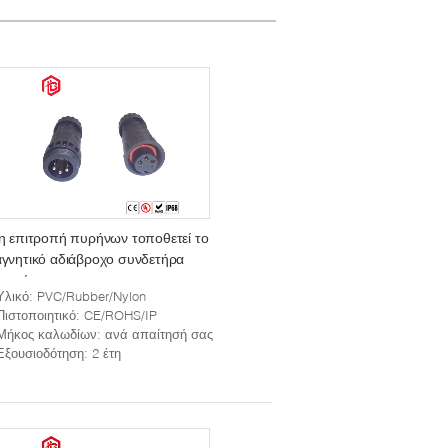
η επιτροπή πυρήνων τοποθετεί το
γνητικό αδιάβροχο συνδετήρα
οιχείων
Υλικό
: PVC/Rubber/Nylon
Πιστοποιητικό
: CE/ROHS/IP
Μήκος καλωδίων
: ανά απαίτησή σας
Εξουσιοδότηση
: 2 έτη