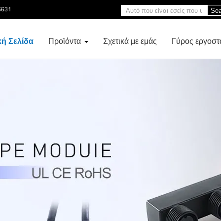
6631
Sea
κή Σελίδα
Προϊόντα
Σχετικά με εμάς
Γύρος εργοστ