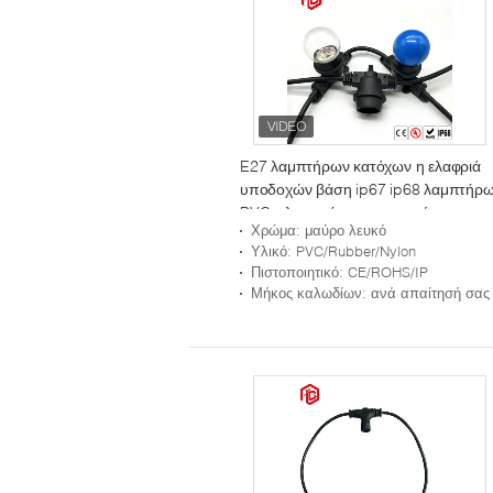
E27 λαμπτήρων κατόχων η ελαφριά
υποδοχών βάση ip67 ip68 λαμπτήρ
PVC πλαστική στεγανοποιεί το
Χρώμα
: μαύρο λευκό
συνδετήρα
Υλικό
: PVC/Rubber/Nylon
Πιστοποιητικό
: CE/ROHS/IP
Μήκος καλωδίων
: ανά απαίτησή σας