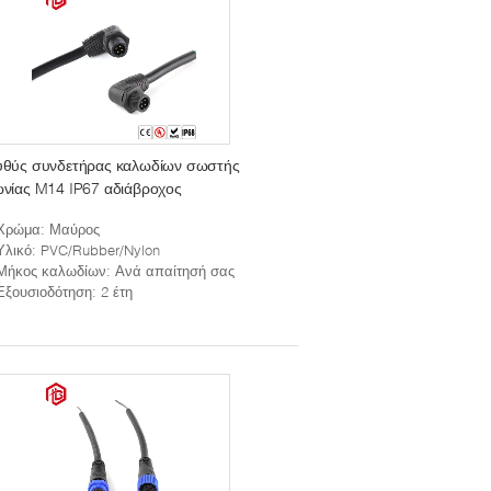
υθύς συνδετήρας καλωδίων σωστής
νίας M14 IP67 αδιάβροχος
Χρώμα
: Μαύρος
Υλικό
: PVC/Rubber/Nylon
Μήκος καλωδίων
: Ανά απαίτησή σας
Εξουσιοδότηση
: 2 έτη