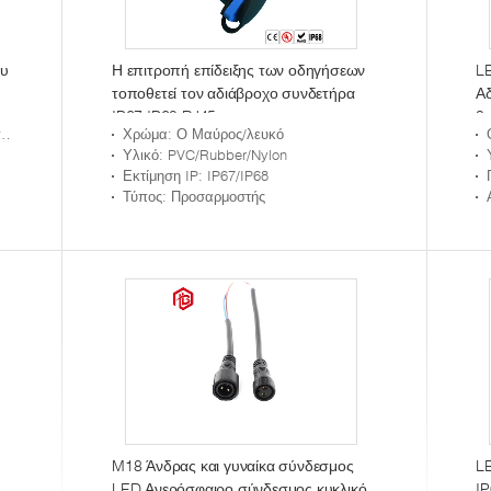
λυ
Η επιτροπή επίδειξης των οδηγήσεων
L
τοποθετεί τον αδιάβροχο συνδετήρα
Αδ
IP67 IP68 RJ45
3p
ν
Χρώμα
: Ο Μαύρος/λευκό
σ
Υλικό
: PVC/Rubber/Nylon
Εκτίμηση IP
: IP67/IP68
Τύπος
: Προσαρμοστής
M18 Άνδρας και γυναίκα σύνδεσμος
L
LED Ανερόσφαιρο σύνδεσμος κυκλικό
IP