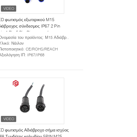
ED φωτισμός εξωτερικού M15
ιάβροχος σύνδεσμος IP67 2 Pin
in 4 Pin 5 Pin Din γυναικείο
Ονομασία του προϊόντος
: Μ15 Αδιάβροχος σύνδεσμος
ύνδεσμος
Υλικό
: Νάιλον
Πιστοποιητικό
: CE/ROHS/REACH
Αξιολόγηση ΙΠ
: IP67/IP68
ED φωτισμός Αδιάβροχο σήμα ισχύος
68 Συνδέτης καλωδίου 5PIN M25