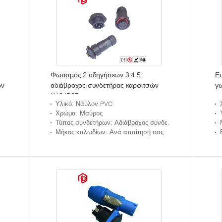
Φωτισμός 2 οδηγήσεων 3 4 5
Ε
ων
αδιάβροχος συνδετήρας καρφιτσών
γω
K19 IP67
Υλικό
: Νάυλον PVC
Χρώμα
: Μαύρος
Τύπος συνδετήρων
: Αδιάβροχος συνδετήρας
Μήκος καλωδίων
: Ανά απαίτησή σας