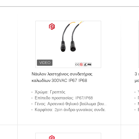
Νάυλον λαστιχένιος συνδετήρας
3 
καλωδίων 300VAC IP67 IP68
μα
στ
Χρώμα
: Γραπτός
Επίπεδο προστασίας
: IP67/IP68
Γένος
: Αρσενικό θηλυκό βούλωμα βουλωμάτων
Καρφίτσα
: 2pin άνδρα-γυναίκας συνδετήρας