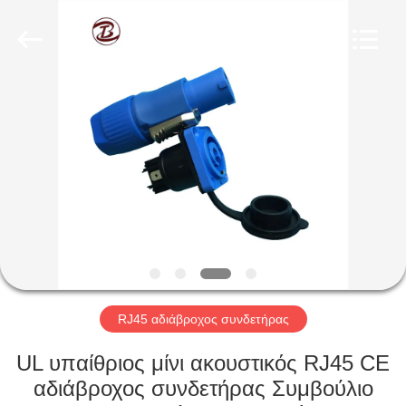
Shenzhen
Bett
Electronic
Co.,
Ltd..
All
Rights
Reserved.
ΣΠΊΤΙ
ΠΡΟΪΌΝΤΑ
ΠΕΡΊΠΟΥ
ΕΜΕΊΣ
ΓΎΡΟΣ
ΕΡΓΟΣΤΑΣΊΩΝ
RJ45 αδιάβροχος συνδετήρας
UL υπαίθριος μίνι ακουστικός RJ45 CE
ΠΟΙΟΤΙΚΌΣ
αδιάβροχος συνδετήρας Συμβούλιο