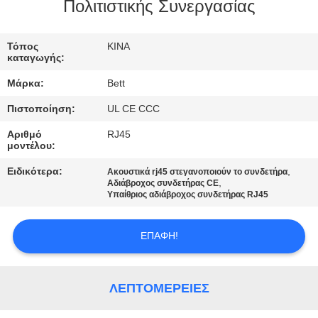
ΈΛΕΓΧΟΣ
Πολιτιστικής Συνεργασίας
SITEMAP
Τόπος
ΚΙΝΑ
καταγωγής:
Μάρκα:
Bett
PRIVACY
Πιστοποίηση:
UL CE CCC
POLICY
Αριθμό
RJ45
μοντέλου:
Ειδικότερα:
,
Ακουστικά rj45 στεγανοποιούν το συνδετήρα
,
Αδιάβροχος συνδετήρας CE
Υπαίθριος αδιάβροχος συνδετήρας RJ45
ΕΠΑΦΉ!
ΛΕΠΤΟΜΈΡΕΙΕΣ