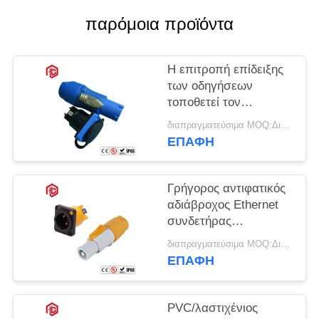
παρόμοια προϊόντα
Η επιτροπή επίδειξης
των οδηγήσεων
τοποθετεί τον
αδιάβροχο συνδετήρα
διαπραγματεύσιμα MOQ:Διαπραγματεύσιμος
IP67 IP68 RJ45
ΕΠΑΦΉ
Γρήγορος αντιφατικός
αδιάβροχος Ethernet
συνδετήρας
κλειδώματος RJ45
διαπραγματεύσιμα MOQ:Διαπραγματεύσιμος
ΕΠΑΦΉ
PVC/λαστιχένιος