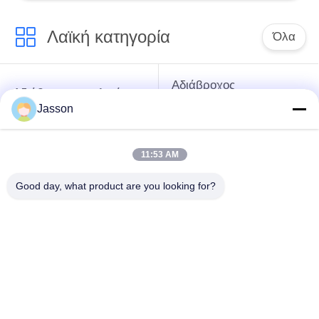
Λαϊκή κατηγορία
Όλα
Αδιάβροχος
Αδιάβροχος κυκλικός
συνδετήρας χαμηλής
Jasson
συνδετήρας
τάσης
11:53 AM
Αδιάβροχος
E27 κάτοχος
συνδετήρας
λαμπτήρων
Good day, what product are you looking for?
στοιχείων
Αδιάβροχος άνδρα-
Υδατοστεγής
γυναίκας
συνδετήρας
συνδετήρας
καλωδίων
Η αδιάβροχη
Πολυ συνδετήρες