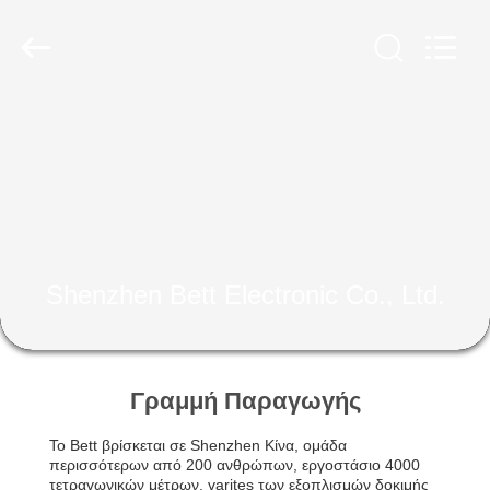
Shenzhen
Bett
Electronic
Co.,
Ltd..
All
Rights
Reserved.
ΣΠΊΤΙ
ΠΡΟΪΌΝΤΑ
ΠΕΡΊΠΟΥ
ΕΜΕΊΣ
Shenzhen Bett Electronic Co., Ltd.
ΓΎΡΟΣ
ΕΡΓΟΣΤΑΣΊΩΝ
Γραμμή Παραγωγής
Το Bett βρίσκεται σε Shenzhen Κίνα, ομάδα
ΠΟΙΟΤΙΚΌΣ
περισσότερων από 200 ανθρώπων, εργοστάσιο 4000
τετραγωνικών μέτρων, varites των εξοπλισμών δοκιμής