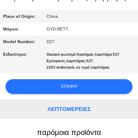
ΠΟΙΟΤΙΚΌΣ
Place of Origin:
China
ΈΛΕΓΧΟΣ
Μάρκα:
GYD-BETT
Model Number:
D27
SITEMAP
Ειδικότερα:
,
Οικιακό φωτισμό Κρατήρας λαμπτήρα E27
,
Εμπορικός λαμπτήρας E27
220V ανθεκτικός σε νερό λαμπτήρας
PRIVACY
POLICY
ΕΠΑΦΉ!
ΛΕΠΤΟΜΈΡΕΙΕΣ
παρόμοια προϊόντα