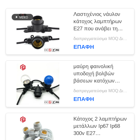
Λαστιχένιος νάυλον
κάτοχος λαμπτήρων
E27 που ανάβει τη
μαύρη πλαστική
διαπραγματεύσιμα MOQ:Διαπραγματεύσιμος
υποδοχή δύναμης
ΕΠΑΦΉ
βάσεων λαμπτήρων
μαύρη φαινολική
υποδοχή βολβών
βάσεων κατόχων
λαμπτήρων PVC E27
διαπραγματεύσιμα MOQ:Διαπραγματεύσιμος
250W 250V
ΕΠΑΦΉ
Κάτοχος 2 λαμπτήρων
μετάλλων Ip67 Ip68
300v E27