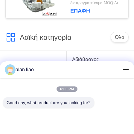
συναρμολογήσεις
διαπραγματεύσιμα MOQ:Διαπραγματεύσιμος
στάσεων λαμπτήρων
ΕΠΑΦΉ
καρφιτσών
Λαϊκή κατηγορία
Όλα
Αδιάβροχος
Αδιάβροχος κυκλικός
συνδετήρας χαμηλής
συνδετήρας
alan liao
τάσης
6:00 PM
Αδιάβροχος
E27 κάτοχος
συνδετήρας
λαμπτήρων
Good day, what product are you looking for?
στοιχείων
Αδιάβροχος άνδρα-
Υδατοστεγής
γυναίκας
συνδετήρας