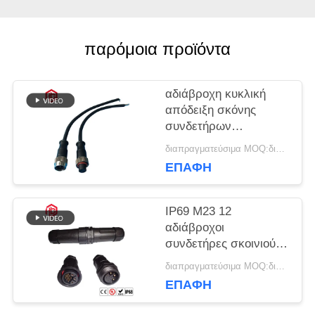
παρόμοια προϊόντα
αδιάβροχη κυκλική
απόδειξη σκόνης
συνδετήρων
αισθητήρων IP68 20A
διαπραγματεύσιμα MOQ:διαπραγματεύσιμος
M12
ΕΠΑΦΉ
IP69 M23 12
αδιάβροχοι
συνδετήρες σκοινιού
επέκτασης
διαπραγματεύσιμα MOQ:διαπραγματεύσιμος
συνδετήρων
ΕΠΑΦΉ
καρφιτσών