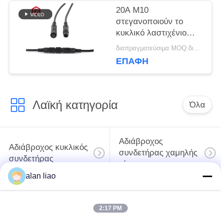
20A M10
στεγανοποιούν το
κυκλικό λαστιχένιο
νάυλον PVC
διαπραγματεύσιμα MOQ:διαπραγματεύσιμος
συνδετήρων άνδρα-
ΕΠΑΦΉ
γυναίκας
Λαϊκή κατηγορία
Όλα
Αδιάβροχος
Αδιάβροχος κυκλικός
συνδετήρας χαμηλής
συνδετήρας
τάσης
alan liao
Αδιάβροχος
E27 κάτοχος
συνδετήρας
2:17 PM
λαμπτήρων
στοιχείων