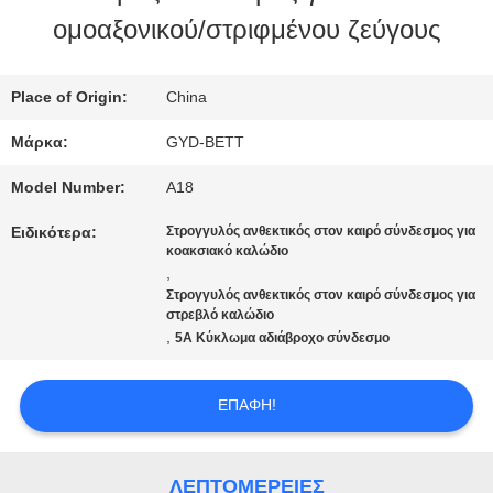
ομοαξονικού/στριφμένου ζεύγους
ΠΟΙΟΤΙΚΌΣ
ΈΛΕΓΧΟΣ
Place of Origin:
China
Μάρκα:
GYD-BETT
SITEMAP
Model Number:
A18
Ειδικότερα:
Στρογγυλός ανθεκτικός στον καιρό σύνδεσμος για
PRIVACY
κοακσιακό καλώδιο
,
POLICY
Στρογγυλός ανθεκτικός στον καιρό σύνδεσμος για
στρεβλό καλώδιο
,
5Α Κύκλωμα αδιάβροχο σύνδεσμο
ΕΠΑΦΉ!
ΛΕΠΤΟΜΈΡΕΙΕΣ