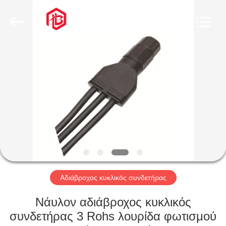
Shenzhen
Bett
Electronic
Co.,
Ltd..
All
Rights
Reserved.
ΣΠΊΤΙ
ΠΡΟΪΌΝΤΑ
ΠΕΡΊΠΟΥ
ΕΜΕΊΣ
ΓΎΡΟΣ
ΕΡΓΟΣΤΑΣΊΩΝ
Αδιάβροχος κυκλικός συνδετήρας
Νάυλον αδιάβροχος κυκλικός
ΠΟΙΟΤΙΚΌΣ
συνδετήρας 3 Rohs λουρίδα φωτισμού