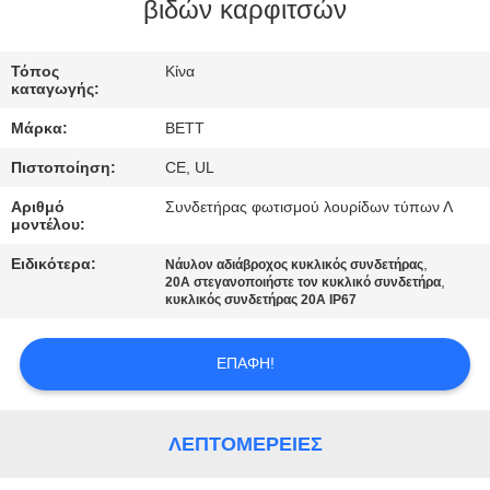
ΈΛΕΓΧΟΣ
βιδών καρφιτσών
SITEMAP
Τόπος
Κίνα
καταγωγής:
Μάρκα:
BETT
PRIVACY
Πιστοποίηση:
CE, UL
POLICY
Αριθμό
Συνδετήρας φωτισμού λουρίδων τύπων Λ
μοντέλου:
Ειδικότερα:
,
Νάυλον αδιάβροχος κυκλικός συνδετήρας
,
20A στεγανοποιήστε τον κυκλικό συνδετήρα
κυκλικός συνδετήρας 20A IP67
ΕΠΑΦΉ!
ΛΕΠΤΟΜΈΡΕΙΕΣ