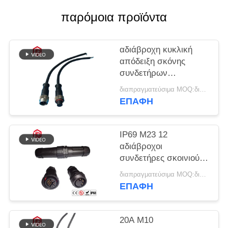
παρόμοια προϊόντα
αδιάβροχη κυκλική
απόδειξη σκόνης
συνδετήρων
αισθητήρων IP68 20A
διαπραγματεύσιμα MOQ:διαπραγματεύσιμος
M12
ΕΠΑΦΉ
IP69 M23 12
αδιάβροχοι
συνδετήρες σκοινιού
επέκτασης
διαπραγματεύσιμα MOQ:διαπραγματεύσιμος
συνδετήρων
ΕΠΑΦΉ
καρφιτσών
20A M10