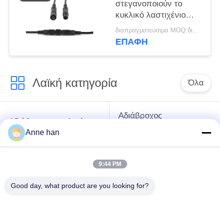
στεγανοποιούν το
κυκλικό λαστιχένιο
νάυλον PVC
διαπραγματεύσιμα MOQ:διαπραγματεύσιμος
συνδετήρων άνδρα-
ΕΠΑΦΉ
γυναίκας
Λαϊκή κατηγορία
Όλα
Αδιάβροχος
Αδιάβροχος κυκλικός
συνδετήρας χαμηλής
συνδετήρας
Anne han
τάσης
9:44 PM
Αδιάβροχος
E27 κάτοχος
συνδετήρας
λαμπτήρων
Good day, what product are you looking for?
στοιχείων
Αδιάβροχος άνδρα-
Υδατοστεγής