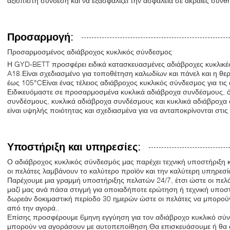
αξιόπιστη σύνδεση και να εξασφαλίζει την ασφάλεια σε ακραίες συνθ
Προσαρμογή:
Προσαρμοσμένος αδιάβροχος κυκλικός σύνδεσμος
Η GYD-BETT προσφέρει ειδικά κατασκευασμένες αδιάβροχες κυκλικές
A18.Είναι σχεδιασμένο για τοποθέτηση καλωδίων και πάνελ και η θερ
έως 105°CΕίναι ένας τέλειος αδιάβροχος κυκλικός σύνδεσμος για τις
Ειδικευόμαστε σε προσαρμοσμένα κυκλικά αδιάβροχα συνδέσμους, 
συνδέσμους, κυκλικά αδιάβροχα συνδέσμους και κυκλικά αδιάβροχα
είναι υψηλής ποιότητας και σχεδιασμένα για να ανταποκρίνονται στις
Υποστήριξη και υπηρεσίες:
Ο αδιάβροχος κυκλικός σύνδεσμός μας παρέχει τεχνική υποστήριξη κα
οι πελάτες λαμβάνουν το καλύτερο προϊόν και την καλύτερη υπηρεσί
Παρέχουμε μια γραμμή υποστήριξης πελατών 24/7, έτσι ώστε οι πελ
μαζί μας ανά πάσα στιγμή για οποιαδήποτε ερώτηση ή τεχνική υποσ
δωρεάν δοκιμαστική περίοδο 30 ημερών ώστε οι πελάτες να μπορούν
από την αγορά..
Επίσης προσφέρουμε 6μηνη εγγύηση για τον αδιάβροχο κυκλικό σύνδ
μπορούν να αγοράσουν με αυτοπεποίθηση.Θα επισκευάσουμε ή θα 