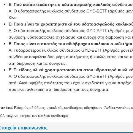
Ε: Πού κατασκευάστηκε ο υδατοασφαλής κυκλικός σύνδεσμο
Α: Ο υδατοασφαλής κυκλικός σύνδεσμος GYD-BETT (αριθμός μοντ
Κίνα.
Ε: Ποια είναι τα χαρακτηριστικά του υδατοασφαλούς κυκλικ
Α: Ο υδατοασφαλής κυκλικός σύνδεσμος GYD-BETT (Αριθμός μοντ
σύνδεση, υδατοασφαλές σχεδιασμό και αντοχή στη διάβρωση και τ
Ε: Ποιος είναι ο σκοπός του αδιάβροχου κυκλικού συνδετήρ
Α: Γυδαρόστερος κυκλικός σύνδεσμος GYD-BETT (Αριθμός μοντέλου
συνδέει με ασφάλεια δύο μέρη συστήματος ή κυκλώματος και να π
στη διάβρωση και τις δονήσεις.
Ε: Τι είδους υλικά χρησιμοποιούνται στον υδροστερό κυκλι
Α: Ο υδατοασφαλής κυκλικός σύνδεσμος GYD-BETT (Αριθμός μοντ
από υλικά υψηλής ποιότητας που έχουν σχεδιαστεί για να παρέχ
που είναι ανθεκτική στη διάβρωση και τους δονήματα.
,
ετικέτα:
Ελαφρύς αδιάβροχος κυκλικός συνδετήρας οδηγήσεων
Άνδρα-γυναίκας 
0A στεγανοποιήστε τον κυκλικό συνδετήρα
Στοιχεία επικοινωνίας