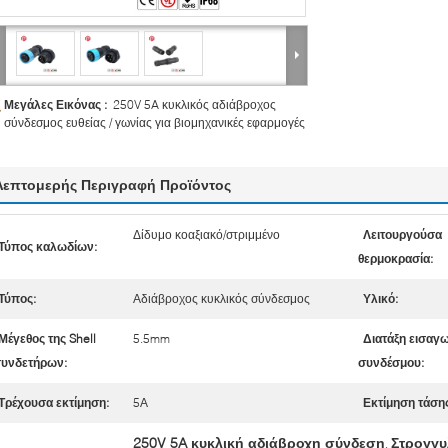
Μεγάλες Εικόνας :
250V 5A κυκλικός αδιάβροχος
σύνδεσμος ευθείας / γωνίας για βιομηχανικές εφαρμογές
Λεπτομερής Περιγραφή Προϊόντος
Δίδυμο κοαξιακό/στριμμένο
Λειτουργούσα
Τύπος καλωδίων:
θερμοκρασία:
Τύπος:
Αδιάβροχος κυκλικός σύνδεσμος
Υλικό:
Μέγεθος της Shell
5.5mm
Διατάξη εισαγ
υνδετήρων:
συνδέσμου:
Τρέχουσα εκτίμηση:
5Α
Εκτίμηση τάσης
250V 5A κυκλική αδιάβροχη σύνδεση
Στρογγυ
,