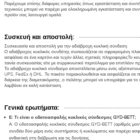
Παρέχουμε επίσης διάφορες υπηρεσίες όπως εγκατάσταση και συντ
τεχνικούς μπορεί να παρέχει μια ολοκληρωμένη εγκατάσταση και συντ
προϊόν σας λειτουργεί ομαλά.
Συσκευή και αποστολή:
Συσκευασία και αποστολή για την αδιάβροχη κυκλική σύνδεση:
Ο αδιάβροχος κυκλικός συνδέτης συσκευάζεται σε σφραγισμένη πλασ
ασφάλεια σε ένα καρτόνι.και τυχόν άλλες σχετικές πληροφορίεςΤο κουτ
ταινία συσκευασίας είτε με συρρικνωτικό περιτύλιγμα για επιπλέον 
Το αδιάβροχο κυκλικό σύνδεσμο αποστέλλεται μέσω ενός αξιόπιστου
UPS, FedEx ή DHL. Το πακέτο παρακολουθείται και ασφαλίζεται σε 
διάρκεια της διαμετακόμισης.,ο πελάτης μπορεί να υπογράψει για το π
λαμβάνει σε καλή κατάσταση.
Γενικά ερωτήματα:
Ε: Τι είναι ο υδατοασφαλής κυκλικός σύνδεσμος GYD-BETT;
Α: Ο υδατοασφαλής κυκλικός σύνδεσμος GYD-BETT (αριθμός μοντέ
συνδέει δύο μέρη ενός συστήματος ή κυκλώματος και παρέχει ασ
ανθεκτική στη διάβρωση και τις δονήσεις.