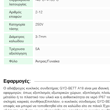
λειτουργίας
Αριθμός
2-12
επαφών
Κατηγορία
250V
τάσης
Διάμετρος
3-7mm
καλωδίου
Τρέχουσα
5Α
αξιολόγηση
Φύλο
Άντρας/Γυναίκα
Εφαρμογές:
Ο αδιάβροχος κυκλικός συνδετήρας GYD-BETT A18 είναι μια ιδανική
εφαρμογών, όπως εξοπλισμός εξωτερικών χώρων, εξοπλισμός πλοίω
μέταλλο ή το πλαστικό του υλικό και η ανθεκτικότητα σε νερό IP67 το
σκληρές καιρικές συνθήκεςΕπιπλέον, ο κυκλικός σύνδεσμος GYD-BET
επαφές και μπορεί να τοποθετηθεί είτε σε καλώδιο είτε σε πάνελ.Έχει 