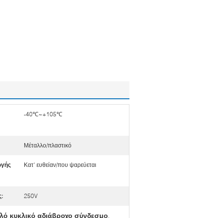
-40℃~+105℃
Μέταλλο/πλαστικό
ωγής
Κατ' ευθείαν/που ψαρεύεται
:
250V
λό κυκλικό αδιάβροχο σύνδεσμο
,