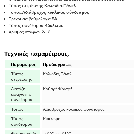
Τύπος στερέωσης:
Καλώδιο/Πάνελ
Τύπος:
Αδιάβροχος κυκλικός σύνδεσμος
Τρέχουσα βαθμολογία:
5Α
Τύπος συνδέσμου:
Κύκλωμα
Αριθμός επαφών:
2-12
Τεχνικές παραμέτρους:
Παράμετρος
Προδιαγραφές
Τύπος
Καλώδιο/Πάνελ
στερέωσης
Διατάξη
Καθαρή/Κοντρή
εισαγωγής
συνδέσμου
Τύπος
Αδιάβροχος κυκλικός σύνδεσμος
Τύπος
Κύκλωμα
συνδέσμου
Θερμοκρασία
-40°C~+105°C