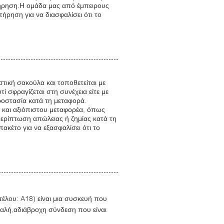
ήρηση.Η ομάδα μας από έμπειρους
ήρηση για να διασφαλίσει ότι το
τική σακούλα και τοποθετείται με
ί σφραγίζεται στη συνέχεια είτε με
προστασία κατά τη μεταφορά.
 και αξιόπιστου μεταφορέα, όπως
περίπτωση απώλειας ή ζημίας κατά τη
ακέτο για να εξασφαλίσει ότι το
λου: A18) είναι μια συσκευή που
φαλή,αδιάβροχη σύνδεση που είναι