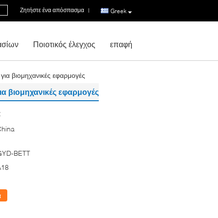
Ζητήστε ένα απόσπασμα
|
Greek
ασίων
Ποιοτικός έλεγχος
επαφή
 για βιομηχανικές εφαρμογές
για βιομηχανικές εφαρμογές
:
China
GYD-BETT
A18
α