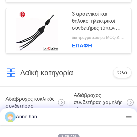
3 αρσενικοί και
θηλυκοί ηλεκτρικοί
συνδετήρες τύπων
Ip67 L20 τρόπων Τ
διαπραγματεύσιμα MOQ:Διαπραγματεύσιμος
ΕΠΑΦΉ
Λαϊκή κατηγορία
Όλα
Αδιάβροχος
Αδιάβροχος κυκλικός
συνδετήρας χαμηλής
συνδετήρας
τάσης
Anne han
Αδιάβροχος
E27 κάτοχος
συνδετήρας
3:30 AM