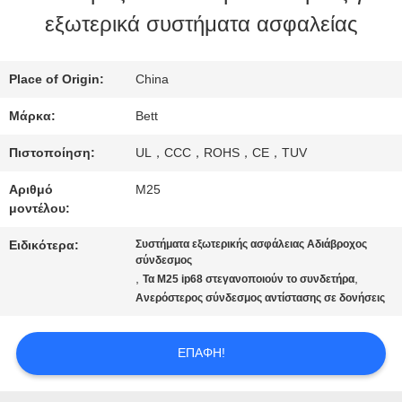
εξωτερικά συστήματα ασφαλείας
ΠΟΙΟΤΙΚΌΣ
ΈΛΕΓΧΟΣ
Place of Origin:
China
Μάρκα:
Bett
SITEMAP
Πιστοποίηση:
UL，CCC，ROHS，CE，TUV
Αριθμό
M25
PRIVACY
μοντέλου:
POLICY
Ειδικότερα:
Συστήματα εξωτερικής ασφάλειας Αδιάβροχος
σύνδεσμος
,
,
Τα M25 ip68 στεγανοποιούν το συνδετήρα
Ανερόστερος σύνδεσμος αντίστασης σε δονήσεις
ΕΠΑΦΉ!