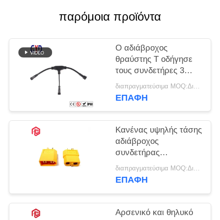
παρόμοια προϊόντα
Ο αδιάβροχος
θραύστης Τ οδήγησε
τους συνδετήρες 3
καλωδίων
διαπραγματεύσιμα MOQ:Διαπραγματεύσιμος
φορμαρισμένος
ΕΠΑΦΉ
τρόπος συνδετήρας
Κανένας υψηλής τάσης
αδιάβροχος
συνδετήρας
βουλωμάτων
διαπραγματεύσιμα MOQ:Διαπραγματεύσιμος
συνδετήρων Τ
ΕΠΑΦΉ
καλωδίων Xt60
Αρσενικό και θηλυκό