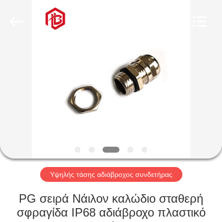
Shenzhen
Bett
Electronic
Co.,
Ltd..
All
Rights
Reserved.
ΣΠΊΤΙ
ΠΡΟΪΌΝΤΑ
ΠΕΡΊΠΟΥ
ΕΜΕΊΣ
ΓΎΡΟΣ
ΕΡΓΟΣΤΑΣΊΩΝ
Υψηλής τάσης αδιάβροχος συνδετήρας
PG σειρά Νάιλον καλώδιο σταθερή
ΠΟΙΟΤΙΚΌΣ
σφραγίδα IP68 αδιάβροχο πλαστικό