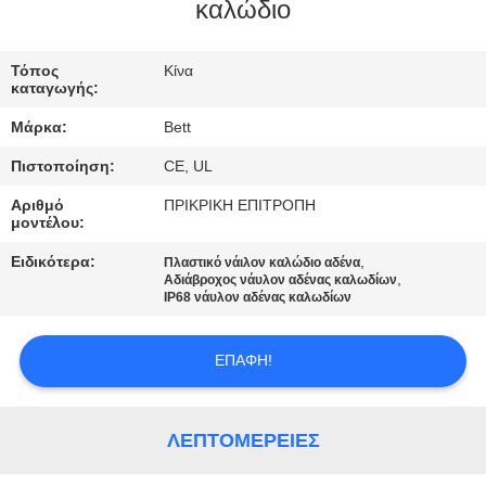
ΈΛΕΓΧΟΣ
καλώδιο
SITEMAP
Τόπος
Κίνα
καταγωγής:
Μάρκα:
Bett
PRIVACY
Πιστοποίηση:
CE, UL
POLICY
Αριθμό
ΠΡΙΚΡΙΚΗ ΕΠΙΤΡΟΠΗ
μοντέλου:
Ειδικότερα:
,
Πλαστικό νάιλον καλώδιο αδένα
,
Αδιάβροχος νάυλον αδένας καλωδίων
IP68 νάυλον αδένας καλωδίων
ΕΠΑΦΉ!
ΛΕΠΤΟΜΈΡΕΙΕΣ