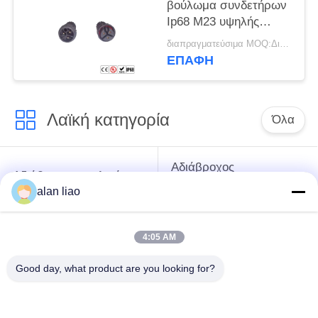
βούλωμα συνδετήρων
Ip68 M23 υψηλής
τάσης αδιάβροχο
διαπραγματεύσιμα MOQ:Διαπραγματεύσιμος
ΕΠΑΦΉ
Λαϊκή κατηγορία
Όλα
Αδιάβροχος
Αδιάβροχος κυκλικός
συνδετήρας χαμηλής
συνδετήρας
alan liao
τάσης
4:05 AM
Αδιάβροχος
E27 κάτοχος
συνδετήρας
λαμπτήρων
Good day, what product are you looking for?
στοιχείων
Αδιάβροχος άνδρα-
Υδατοστεγής