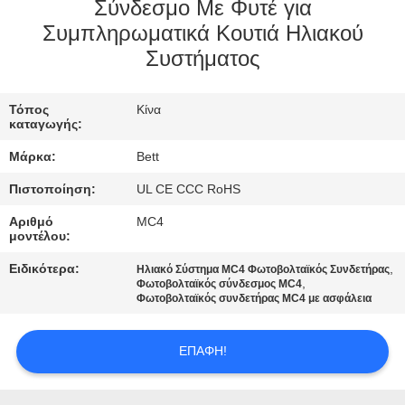
ΈΛΕΓΧΟΣ
Σύνδεσμο Με Φυτέ για
Συμπληρωματικά Κουτιά Ηλιακού
Συστήματος
SITEMAP
Τόπος
Κίνα
PRIVACY
καταγωγής:
POLICY
Μάρκα:
Bett
Πιστοποίηση:
UL CE CCC RoHS
Αριθμό
MC4
μοντέλου:
Ειδικότερα:
,
Ηλιακό Σύστημα MC4 Φωτοβολταϊκός Συνδετήρας
,
Φωτοβολταϊκός σύνδεσμος MC4
Φωτοβολταϊκός συνδετήρας MC4 με ασφάλεια
ΕΠΑΦΉ!