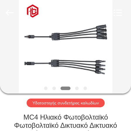
Shenzhen
Bett
Electronic
Co.,
Ltd..
All
Rights
Reserved.
ΣΠΊΤΙ
ΠΡΟΪΌΝΤΑ
ΠΕΡΊΠΟΥ
ΕΜΕΊΣ
ΓΎΡΟΣ
ΕΡΓΟΣΤΑΣΊΩΝ
Υδατοστεγής συνδετήρας καλωδίων
MC4 Ηλιακό Φωτοβολταϊκό
ΠΟΙΟΤΙΚΌΣ
Φωτοβολταϊκό Δικτυακό Δικτυακό