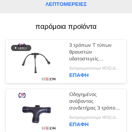
ΛΕΠΤΟΜΈΡΕΙΕΣ
παρόμοια προϊόντα
3 τρόπων Τ τύπων
θραυστών
υδατοστεγείς
καλωδίων συνδετήρες
διαπραγματεύσιμα MOQ:Διαπραγματεύσιμος
καλωδίων συνδετήρων
ΕΠΑΦΉ
πλαστικοί ηλεκτρικοί
Οδηγημένος
ανάβοντας
συνδετήρας 3 τρόπος
2 3 καλωδίων βιδών
διαπραγματεύσιμα MOQ:Διαπραγματεύσιμος
υδατοστεγής τύπος 4
ΕΠΑΦΉ
καρφιτσών Τ