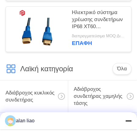
Ηλεκτρικό σύστημα
χρέωσης συνδετήρων
IP68 XT60
υδατοστεγής υποδοχή
διαπραγματεύσιμα MOQ:Διαπραγματεύσιμος
βουλωμάτων
ΕΠΑΦΉ
καλωδίων
Λαϊκή κατηγορία
Όλα
Αδιάβροχος
Αδιάβροχος κυκλικός
συνδετήρας χαμηλής
συνδετήρας
τάσης
alan liao
Αδιάβροχος
E27 κάτοχος
συνδετήρας
λαμπτήρων
στοιχείων