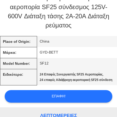
αεροπορία SF25 σύνδεσμος 125V-
ΠΟΙΟΤΙΚΌΣ
600V Διάταξη τάσης 2A-20A Διάταξη
ΈΛΕΓΧΟΣ
ρεύματος
SITEMAP
China
Place of Origin:
GYD-BETT
Μάρκα:
PRIVACY
SF12
Model Number:
POLICY
,
Ειδικότερα:
24 Επαφές Συνεργαστής SF25 Αεροπορίας
24 επαφές Αδιάβροχη αεροπορική SF25 σύνδεση
ΕΠΑΦΉ!
ΛΕΠΤΟΜΈΡΕΙΕΣ