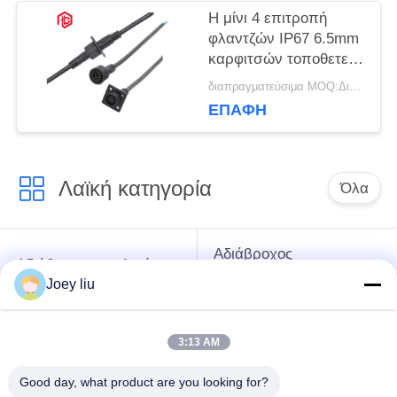
Η μίνι 4 επιτροπή
φλαντζών IP67 6.5mm
καρφιτσών τοποθετεί
το συνδετήρα δύναμης
διαπραγματεύσιμα MOQ:Διαπραγματεύσιμος
ΕΠΑΦΉ
Λαϊκή κατηγορία
Όλα
Αδιάβροχος
Αδιάβροχος κυκλικός
συνδετήρας χαμηλής
συνδετήρας
Joey liu
τάσης
3:13 AM
Αδιάβροχος
E27 κάτοχος
συνδετήρας
λαμπτήρων
Good day, what product are you looking for?
στοιχείων