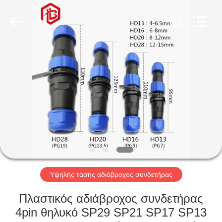
Shenzhen
Bett
Electronic
Co.,
Ltd..
All
Rights
Reserved.
ΣΠΊΤΙ
ΠΡΟΪΌΝΤΑ
ΠΕΡΊΠΟΥ
ΕΜΕΊΣ
ΓΎΡΟΣ
ΕΡΓΟΣΤΑΣΊΩΝ
Υψηλής τάσης αδιάβροχος συνδετήρας
Πλαστικός αδιάβροχος συνδετήρας
ΠΟΙΟΤΙΚΌΣ
4pin θηλυκό SP29 SP21 SP17 SP13