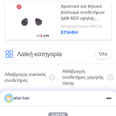
Αρσενικό και θηλυκό
βούλωμα συνδετήρων
Ip68 M23 υψηλής
τάσης αδιάβροχο
διαπραγματεύσιμα MOQ:Διαπραγματεύσιμος
ΕΠΑΦΉ
Λαϊκή κατηγορία
Όλα
Αδιάβροχος
Αδιάβροχος κυκλικός
συνδετήρας χαμηλής
συνδετήρας
τάσης
alan liao
Αδιάβροχος
E27 κάτοχος
συνδετήρας
λαμπτήρων
στοιχείων
11:58 PM