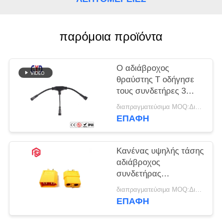
παρόμοια προϊόντα
Ο αδιάβροχος
θραύστης Τ οδήγησε
τους συνδετήρες 3
καλωδίων
διαπραγματεύσιμα MOQ:Διαπραγματεύσιμος
φορμαρισμένος
ΕΠΑΦΉ
τρόπος συνδετήρας
Κανένας υψηλής τάσης
αδιάβροχος
συνδετήρας
βουλωμάτων
διαπραγματεύσιμα MOQ:Διαπραγματεύσιμος
συνδετήρων Τ
ΕΠΑΦΉ
καλωδίων Xt60