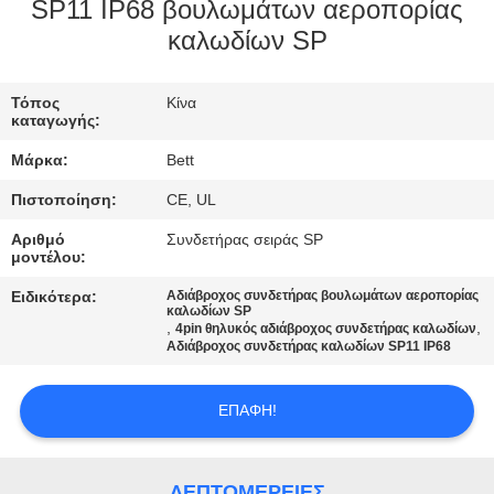
ΈΛΕΓΧΟΣ
SP11 IP68 βουλωμάτων αεροπορίας
καλωδίων SP
SITEMAP
Τόπος
Κίνα
καταγωγής:
PRIVACY
Μάρκα:
Bett
POLICY
Πιστοποίηση:
CE, UL
Αριθμό
Συνδετήρας σειράς SP
μοντέλου:
Ειδικότερα:
Αδιάβροχος συνδετήρας βουλωμάτων αεροπορίας
καλωδίων SP
,
,
4pin θηλυκός αδιάβροχος συνδετήρας καλωδίων
Αδιάβροχος συνδετήρας καλωδίων SP11 IP68
ΕΠΑΦΉ!
ΛΕΠΤΟΜΈΡΕΙΕΣ