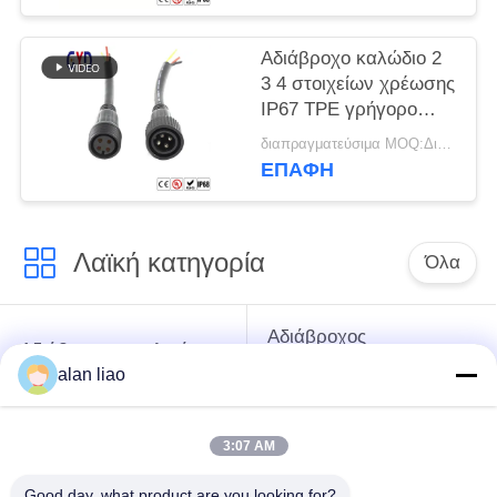
καρφιτσών 2
Αδιάβροχο καλώδιο 2
3 4 στοιχείων χρέωσης
IP67 TPE γρήγορο
καλώδιο 5 καρφιτσών
διαπραγματεύσιμα MOQ:Διαπραγματεύσιμος
ΕΠΑΦΉ
Λαϊκή κατηγορία
Όλα
Αδιάβροχος
Αδιάβροχος κυκλικός
συνδετήρας χαμηλής
συνδετήρας
alan liao
τάσης
3:07 AM
Αδιάβροχος
E27 κάτοχος
συνδετήρας
λαμπτήρων
Good day, what product are you looking for?