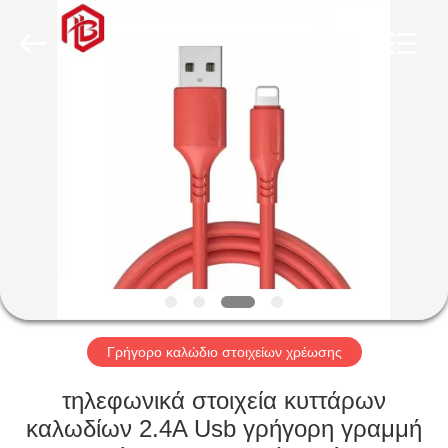
Shenzhen
Bett
Electronic
Co.,
Ltd..
All
Rights
Reserved.
ΣΠΊΤΙ
ΠΡΟΪΌΝΤΑ
ΠΕΡΊΠΟΥ
ΕΜΕΊΣ
ΓΎΡΟΣ
ΕΡΓΟΣΤΑΣΊΩΝ
Γρήγορο καλώδιο στοιχείων χρέωσης
τηλεφωνικά στοιχεία κυττάρων
ΠΟΙΟΤΙΚΌΣ
καλωδίων 2.4A Usb γρήγορη γραμμή