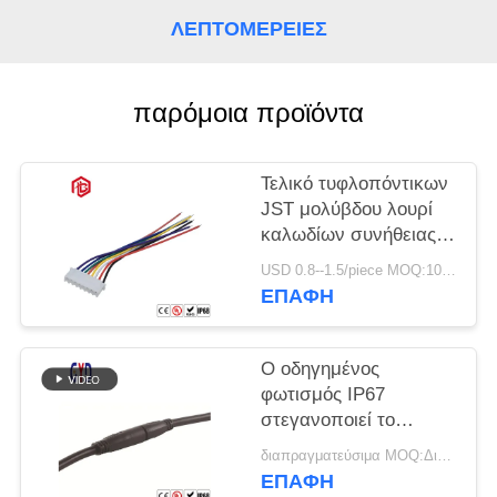
ΛΕΠΤΟΜΈΡΕΙΕΣ
παρόμοια προϊόντα
Τελικό τυφλοπόντικων
JST μολύβδου λουρί
καλωδίων συνήθειας
καλωδίων στοιχείων
USD 0.8--1.5/piece MOQ:100 κομμάτια
χρέωσης PVC
ΕΠΑΦΉ
γρήγορο
Ο οδηγημένος
φωτισμός IP67
στεγανοποιεί το
μεγάλες την επίπεδες
διαπραγματεύσιμα MOQ:Διαπραγματεύσιμος
βούλωμα και υποδοχή
ΕΠΑΦΉ
συνδετήρων