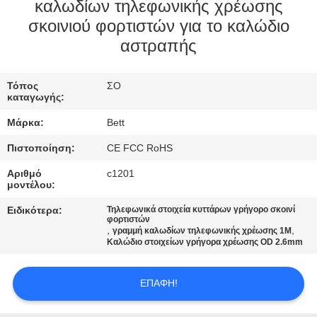
ΈΛΕΓΧΟΣ
καλωδίων τηλεφωνικής χρέωσης
σκοινιού φορτιστών για το καλώδιο
αστραπής
SITEMAP
Τόπος
ΣΟ
PRIVACY
καταγωγής:
POLICY
Μάρκα:
Bett
Πιστοποίηση:
CE FCC RoHS
Αριθμό
c1201
μοντέλου:
Ειδικότερα:
Τηλεφωνικά στοιχεία κυττάρων γρήγορο σκοινί
φορτιστών
,
,
γραμμή καλωδίων τηλεφωνικής χρέωσης 1M
Καλώδιο στοιχείων γρήγορα χρέωσης OD 2.6mm
ΕΠΑΦΉ!