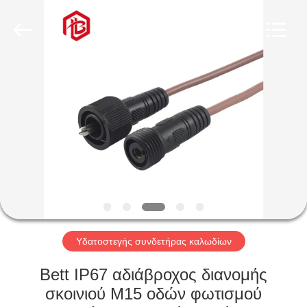
Shenzhen
Bett
Electronic
Co.,
Ltd..
All
Rights
Reserved.
ΣΠΊΤΙ
ΠΡΟΪΌΝΤΑ
ΠΕΡΊΠΟΥ
ΕΜΕΊΣ
ΓΎΡΟΣ
ΕΡΓΟΣΤΑΣΊΩΝ
Υδατοστεγής συνδετήρας καλωδίων
Bett IP67 αδιάβροχος διανομής
ΠΟΙΟΤΙΚΌΣ
σκοινιού M15 οδών φωτισμού