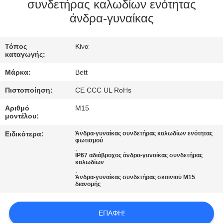
ΈΛΕΓΧΟΣ
συνδετήρας καλωδίων ενότητας
άνδρα-γυναίκας
SITEMAP
Τόπος
Κίνα
καταγωγής:
PRIVACY
Μάρκα:
Bett
POLICY
Πιστοποίηση:
CE CCC UL RoHs
Αριθμό
M15
μοντέλου:
Ειδικότερα:
Άνδρα-γυναίκας συνδετήρας καλωδίων ενότητας
φωτισμού
,
IP67 αδιάβροχος άνδρα-γυναίκας συνδετήρας
καλωδίων
,
Άνδρα-γυναίκας συνδετήρας σκοινιού M15
διανομής
ΕΠΑΦΉ!