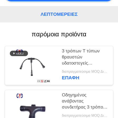
ΛΕΠΤΟΜΈΡΕΙΕΣ
παρόμοια προϊόντα
3 τρόπων Τ τύπων
θραυστών
υδατοστεγείς
καλωδίων συνδετήρες
διαπραγματεύσιμα MOQ:Διαπραγματεύσιμος
καλωδίων συνδετήρων
ΕΠΑΦΉ
πλαστικοί ηλεκτρικοί
Οδηγημένος
ανάβοντας
συνδετήρας 3 τρόπος
2 3 καλωδίων βιδών
διαπραγματεύσιμα MOQ:Διαπραγματεύσιμος