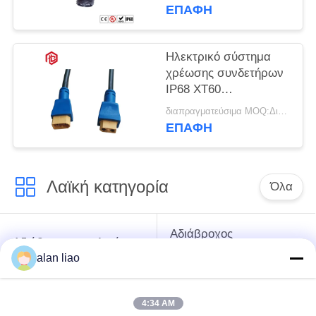
υδατοστεγής τύπος 4
ΕΠΑΦΉ
καρφιτσών Τ
Ηλεκτρικό σύστημα
χρέωσης συνδετήρων
IP68 XT60
υδατοστεγής υποδοχή
διαπραγματεύσιμα MOQ:Διαπραγματεύσιμος
βουλωμάτων
ΕΠΑΦΉ
καλωδίων
Λαϊκή κατηγορία
Όλα
Αδιάβροχος
Αδιάβροχος κυκλικός
συνδετήρας χαμηλής
συνδετήρας
alan liao
τάσης
4:34 AM
Αδιάβροχος