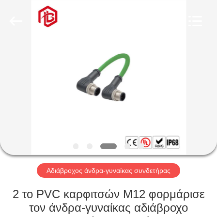
Shenzhen
Bett
Electronic
Co.,
Ltd..
All
Rights
Reserved.
ΣΠΊΤΙ
ΠΡΟΪΌΝΤΑ
ΠΕΡΊΠΟΥ
ΕΜΕΊΣ
ΓΎΡΟΣ
ΕΡΓΟΣΤΑΣΊΩΝ
Αδιάβροχος άνδρα-γυναίκας συνδετήρας
2 το PVC καρφιτσών M12 φορμάρισε
ΠΟΙΟΤΙΚΌΣ
τον άνδρα-γυναίκας αδιάβροχο