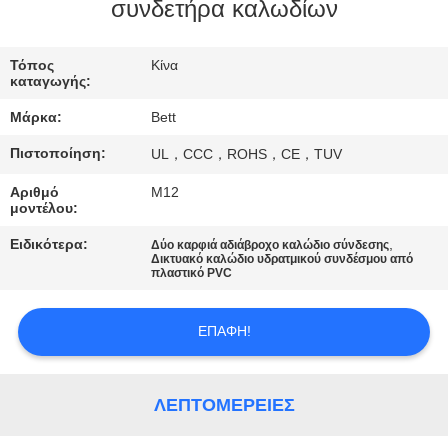
ΈΛΕΓΧΟΣ
συνδετήρα καλωδίων
SITEMAP
Τόπος
Κίνα
καταγωγής:
Μάρκα:
Bett
PRIVACY
Πιστοποίηση:
UL，CCC，ROHS，CE，TUV
POLICY
Αριθμό
M12
μοντέλου:
Ειδικότερα:
,
Δύο καρφιά αδιάβροχο καλώδιο σύνδεσης
Δικτυακό καλώδιο υδρατμικού συνδέσμου από
πλαστικό PVC
ΕΠΑΦΉ!
ΛΕΠΤΟΜΈΡΕΙΕΣ