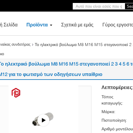
Sea
ή Σελίδα
Προϊόντα
Σχετικά με εμάς
Γύρος εργοστ
Το ηλεκτρικό βούλωμα M8 M16 M15 στεγανοποιεί 2 
ναίκας συνδετήρας
ιο
Το ηλεκτρικό βούλωμα M8 M16 M15 στεγανοποιεί 2 3 4 5 6
M12 για το φωτισμό των οδηγήσεων υπαίθριο
Λεπτομέρειες
Τόπος
καταγωγής:
Μάρκα:
Πιστοποίηση:
Αριθμό μοντέλου