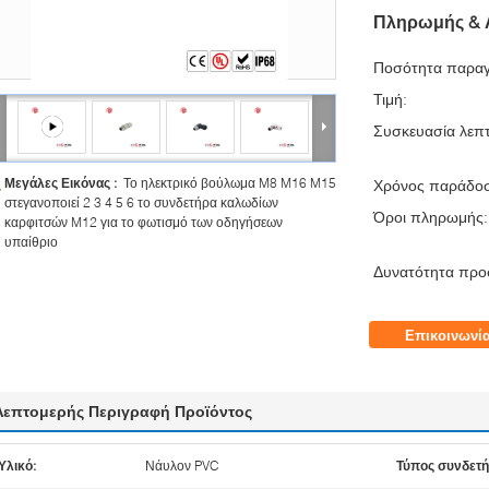
Πληρωμής & 
Ποσότητα παραγ
Τιμή:
Συσκευασία λεπτ
Μεγάλες Εικόνας :
Το ηλεκτρικό βούλωμα M8 M16 M15
Χρόνος παράδο
στεγανοποιεί 2 3 4 5 6 το συνδετήρα καλωδίων
Όροι πληρωμής:
καρφιτσών M12 για το φωτισμό των οδηγήσεων
υπαίθριο
Δυνατότητα προ
Επικοινωνί
Λεπτομερής Περιγραφή Προϊόντος
Υλικό:
Νάυλον PVC
Τύπος συνδετ