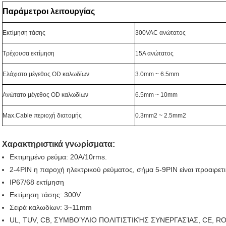
Παράμετροι λειτουργίας
Εκτίμηση τάσης
300VAC ανώτατος
Τρέχουσα εκτίμηση
15A ανώτατος
Ελάχιστο μέγεθος OD καλωδίων
3.0mm ~ 6.5mm
Ανώτατο μέγεθος OD καλωδίων
6.5mm ~ 10mm
Max.Cable περιοχή διατομής
0.3mm2 ~ 2.5mm2
Χαρακτηριστικά γνωρίσματα:
Εκτιμημένο ρεύμα: 20A/10rms.
2-4PIN η παροχή ηλεκτρικού ρεύματος, σήμα 5-9PIN είναι προαιρετι
IP67/68 εκτίμηση
Εκτίμηση τάσης: 300V
Σειρά καλωδίων: 3~11mm
UL, TUV, CB, ΣΥΜΒΟΎΛΙΟ ΠΟΛΙΤΙΣΤΙΚΉΣ ΣΥΝΕΡΓΑΣΊΑΣ, CE, 