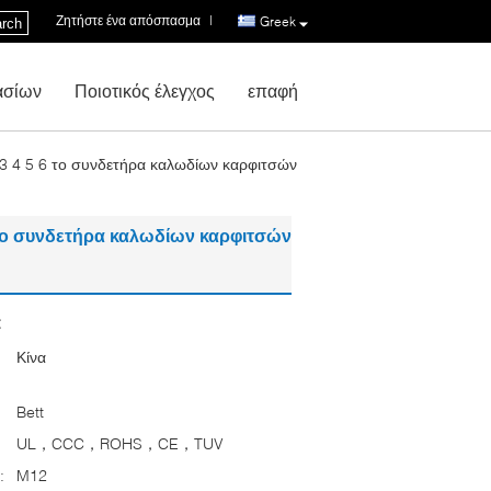
Ζητήστε ένα απόσπασμα
|
Greek
rch
ασίων
Ποιοτικός έλεγχος
επαφή
3 4 5 6 το συνδετήρα καλωδίων καρφιτσών
 το συνδετήρα καλωδίων καρφιτσών
:
Κίνα
Bett
UL，CCC，ROHS，CE，TUV
:
M12