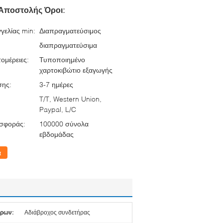
Αποστολής Όροι:
γελίας min:
Διαπραγματεύσιμος
διαπραγματεύσιμα
ομέρειες:
Τυποποιημένο
χαρτοκιβώτιο εξαγωγής
σης:
3-7 ημέρες
T/T, Western Union,
Paypal, L/C
σφοράς:
100000 σύνολα
εβδομάδας
α
ήρων:
Αδιάβροχος συνδετήρας