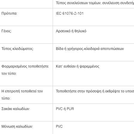
Τύπος συνελεύσεων τομέων, συνέλευση συνδετ
Πρότυπα:
IEC 61076-2-101
Γένος:
Αρσενικό ή θηλυκό
Τύπος κλειδώματος:
Βίδα ή γρήγορος-κλειδαριά αποτυπώσεων
Φορμαρισμένος τοποθετήστε
Κατ' ευθείαν ή ψαρεμμένος
τον τύπο:
Η επιτροπή τοποθετεί τον
Τοποθετήστε στην πρόσοψη ή εκθρέψτε το υποσ
τύπο:
Σακάκι καλωδίων:
PVC ή PUR
Μόνωση καλωδίων:
PVC