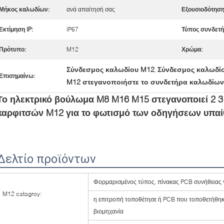
Μήκος καλωδίων:
ανά απαίτησή σας
Εξουσιοδότηση
Εκτίμηση IP:
IP67
Τύπος συνδετ
Πρότυπο:
M12
Χρώμα:
Σύνδεσμος καλωδίου M12
Σύνδεσμος καλωδί
,
Επισημαίνω:
M12 στεγανοποιήστε το συνδετήρα καλωδίων
Το ηλεκτρικό βούλωμα M8 M16 M15 στεγανοποιεί 2 3
καρφιτσών M12 για το φωτισμό των οδηγήσεων υπαί
Δελτίο προϊόντων
Φορμαρισμένος τύπος, πίνακας PCB συνήθειας γ
M12 catagroy:
η επιτροπή τοποθέτησε ή PCB που τοποθετήθηκ
βιομηχανία