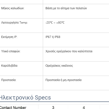
Μήκος καλωδίων:
Βάση με το αίτημα των πελατών
Λειτουργήστε Temp:
-20℃ ~ +80℃
Εκτίμηση IP:
IP67 ή IP68
Υλικό επαφών:
Χρυσός ορείχαλκου που καλύπτεται
Καρύδι/βίδα:
Ορείχαλκος νικέλινος
Προστασία:
Προστασία ή μη-προστασία
Ηλεκτρονικό Specs