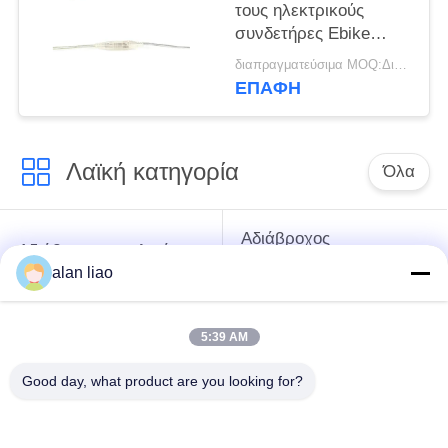
τους ηλεκτρικούς
συνδετήρες Ebike
συνδετήρων καλωδίων
διαπραγματεύσιμα MOQ:Διαπραγματεύσιμος
χαμηλής τάσης
ΕΠΑΦΉ
Λαϊκή κατηγορία
Όλα
Αδιάβροχος
Αδιάβροχος κυκλικός
συνδετήρας χαμηλής
συνδετήρας
alan liao
τάσης
5:39 AM
Αδιάβροχος
E27 κάτοχος
συνδετήρας
λαμπτήρων
Good day, what product are you looking for?
στοιχείων