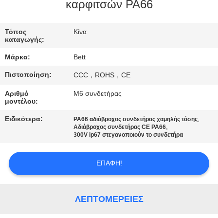
ΈΛΕΓΧΟΣ
καρφιτσών PA66
SITEMAP
Τόπος
Κίνα
καταγωγής:
Μάρκα:
Bett
PRIVACY
Πιστοποίηση:
CCC，ROHS，CE
POLICY
Αριθμό
M6 συνδετήρας
μοντέλου:
Ειδικότερα:
,
PA66 αδιάβροχος συνδετήρας χαμηλής τάσης
,
Αδιάβροχος συνδετήρας CE PA66
300V ip67 στεγανοποιούν το συνδετήρα
ΕΠΑΦΉ!
ΛΕΠΤΟΜΈΡΕΙΕΣ