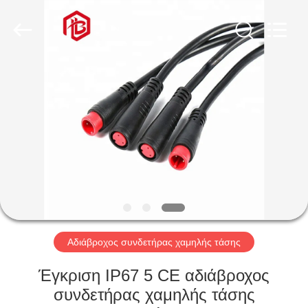
Shenzhen
Bett
Electronic
Co.,
Ltd..
All
Rights
Reserved.
ΣΠΊΤΙ
ΠΡΟΪΌΝΤΑ
ΠΕΡΊΠΟΥ
ΕΜΕΊΣ
ΓΎΡΟΣ
ΕΡΓΟΣΤΑΣΊΩΝ
Αδιάβροχος συνδετήρας χαμηλής τάσης
Έγκριση IP67 5 CE αδιάβροχος
ΠΟΙΟΤΙΚΌΣ
συνδετήρας χαμηλής τάσης