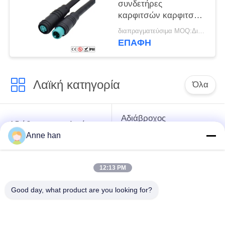
συνδετήρες
καρφιτσών καρφιτσών
M6 M8 στεγανοποιούν
διαπραγματεύσιμα MOQ:Διαπραγματεύσιμος
IP66 IP65
ΕΠΑΦΉ
Λαϊκή κατηγορία
Όλα
Αδιάβροχος
Αδιάβροχος κυκλικός
συνδετήρας χαμηλής
συνδετήρας
Anne han
τάσης
12:13 PM
Αδιάβροχος
E27 κάτοχος
συνδετήρας
λαμπτήρων
Good day, what product are you looking for?
στοιχείων
Αδιάβροχος άνδρα-
Υδατοστεγής