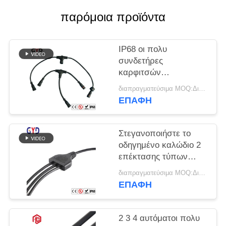
παρόμοια προϊόντα
IP68 οι πολυ
συνδετήρες
καρφιτσών
στεγανοποιούν την
διαπραγματεύσιμα MOQ:Διαπραγματεύσιμος
κατάλληλη συνέλευση
ΕΠΑΦΉ
βιδών τύπων Τ
Στεγανοποιήστε το
οδηγημένο καλώδιο 2
επέκτασης τύπων
θραυστών Υ καλωδίων
διαπραγματεύσιμα MOQ:Διαπραγματεύσιμος
συνδετήρες καλωδίων
ΕΠΑΦΉ
καρφιτσών
2 3 4 αυτόματοι πολυ