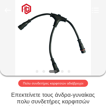
Shenzhen
Bett
Electronic
Co.,
Ltd..
All
Rights
Reserved.
ΣΠΊΤΙ
ΠΡΟΪΌΝΤΑ
ΠΕΡΊΠΟΥ
ΕΜΕΊΣ
ΓΎΡΟΣ
ΕΡΓΟΣΤΑΣΊΩΝ
Πολυ συνδετήρες καρφιτσών αδιάβροχοι
Επεκτείνετε τους άνδρα-γυναίκας
ΠΟΙΟΤΙΚΌΣ
πολυ συνδετήρες καρφιτσών