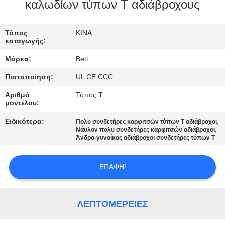
ΈΛΕΓΧΟΣ
καλωδίων τύπων Τ αδιάβροχους
SITEMAP
Τόπος
ΚΙΝΑ
καταγωγής:
Μάρκα:
Bett
PRIVACY
Πιστοποίηση:
UL CE CCC
POLICY
Αριθμό
Τύπος Τ
μοντέλου:
Ειδικότερα:
,
Πολυ συνδετήρες καρφιτσών τύπων Τ αδιάβροχοι
,
Νάυλον πολυ συνδετήρες καρφιτσών αδιάβροχοι
Άνδρα-γυναίκας αδιάβροχοι συνδετήρες τύπων Τ
ΕΠΑΦΉ!
ΛΕΠΤΟΜΈΡΕΙΕΣ