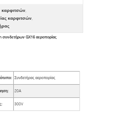
ν καρφιτσών
,
ίας καρφιτσών
,
ήρας
in συνδετήρων GX16 αεροπορίας
ότυπο:
Συνδετήρας αεροπορίας
μηση:
20A
ς:
300V