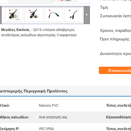
Τιμή:
Συσκευασία λεπτ
Μεγάλες Εικόνας :
GX16 υπόγεια αδιάβροχος
Χρόνος παράδο
συνδετήρας καλωδίων αεροπορίας 3 καρφιτσών
Όροι πληρωμής:
Δυνατότητα προ
Επικοινωνί
Λεπτομερής Περιγραφή Προϊόντος
Υλικό:
Νάυλον PVC
Τύπος συνδετ
Μήκος καλωδίων:
Ανά απαίτησή σας
Εξουσιοδότηση
Εκτίμηση IP:
IP67/IP68
Τύπος συνδετ