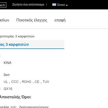
Ζητήστε ένα απόσπασμα
|
Greek
rch
ασίων
Ποιοτικός έλεγχος
επαφή
ροπορίας 3 καρφιτσών
ας 3 καρφιτσών
:
ΚΙΝΑ
Bett
UL，CCC，ROHS，CE，TUV
:
GX16
Αποστολής Όροι:
γελίας min:
Διαπραγματεύσιμος