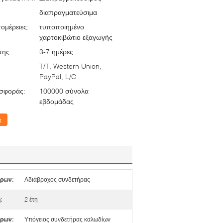
διαπραγματεύσιμα
ομέρειες:
τυποποιημένο
χαρτοκιβώτιο εξαγωγής
σης:
3-7 ημέρες
T/T, Western Union,
PayPal, L/C
σφοράς:
100000 σύνολα
εβδομάδας
α
ήρων:
Αδιάβροχος συνδετήρας
:
2 έτη
ήρων:
Υπόγειος συνδετήρας καλωδίων