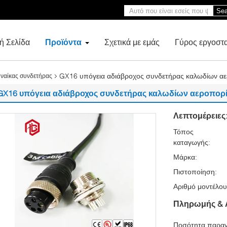
Sea
ή Σελίδα
Προϊόντα
Σχετικά με εμάς
Γύρος εργοστ
GX16 υπόγεια αδιάβροχος συνδετήρας καλωδίων αε
ναίκας συνδετήρας
GX16 υπόγεια αδιάβροχος συνδετήρας καλωδίων αεροπορί
Λεπτομέρειες
Τόπος
καταγωγής:
Μάρκα:
Πιστοποίηση:
Αριθμό μοντέλου
Πληρωμής & 
Ποσότητα παραγ