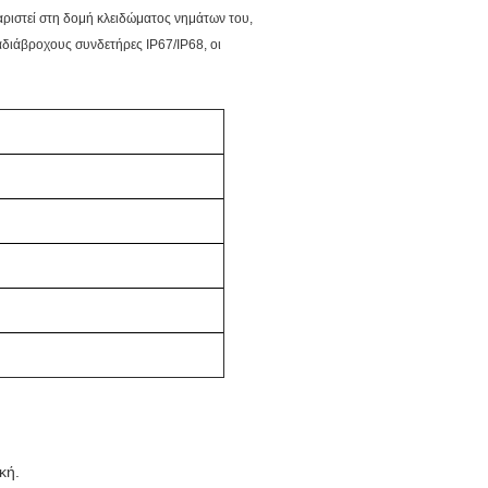
αριστεί στη δομή κλειδώματος νημάτων του,
αδιάβροχους συνδετήρες IP67/IP68, οι
κή.