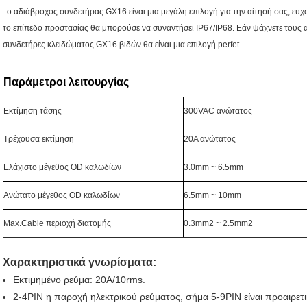
ο αδιάβροχος συνδετήρας GX16 είναι μια μεγάλη επιλογή για την αίτησή σας, ευχ
το επίπεδο προστασίας θα μπορούσε να συναντήσει IP67/IP68. Εάν ψάχνετε τους 
συνδετήρες κλειδώματος GX16 βιδών θα είναι μια επιλογή perfet.
Παράμετροι λειτουργίας
Εκτίμηση τάσης
300VAC ανώτατος
Τρέχουσα εκτίμηση
20A ανώτατος
Ελάχιστο μέγεθος OD καλωδίων
3.0mm ~ 6.5mm
Ανώτατο μέγεθος OD καλωδίων
6.5mm ~ 10mm
Max.Cable περιοχή διατομής
0.3mm2 ~ 2.5mm2
Χαρακτηριστικά γνωρίσματα:
Εκτιμημένο ρεύμα: 20A/10rms.
2-4PIN η παροχή ηλεκτρικού ρεύματος, σήμα 5-9PIN είναι προαιρετι