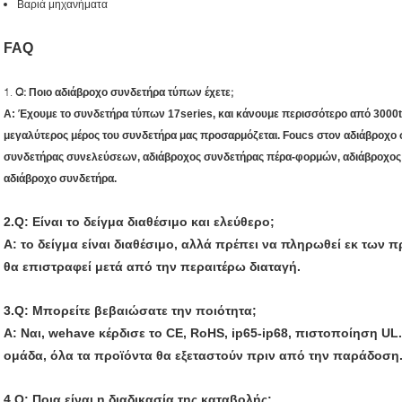
Βαριά μηχανήματα
FAQ
1.
Q: Ποιο αδιάβροχο συνδετήρα τύπων έχετε;
Α: Έχουμε το συνδετήρα τύπων 17series, και κάνουμε περισσότερο από 3000
μεγαλύτερος μέρος του συνδετήρα μας προσαρμόζεται. Foucs στον αδιάβροχο
συνδετήρας συνελεύσεων, αδιάβροχος συνδετήρας πέρα-φορμών, αδιάβροχος
αδιάβροχο συνδετήρα.
2.Q: Είναι το δείγμα διαθέσιμο και ελεύθερο;
Α: το δείγμα είναι διαθέσιμο, αλλά πρέπει να πληρωθεί εκ των 
θα επιστραφεί μετά από την περαιτέρω διαταγή.
3.Q: Μπορείτε βεβαιώσατε την ποιότητα;
Α: Ναι, wehave κέρδισε το CE, RoHS, ip65-ip68, πιστοποίηση UL
ομάδα, όλα τα προϊόντα θα εξεταστούν πριν από την παράδοση
4.Q: Ποια είναι η διαδικασία της καταβολής;