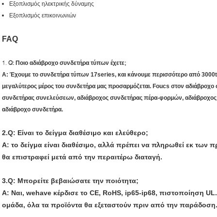
Εξοπλισμός ηλεκτρικής δύναμης
Εξοπλισμός επικοινωνιών
FAQ
1.
Q: Ποιο αδιάβροχο συνδετήρα τύπων έχετε;
Α: Έχουμε το συνδετήρα τύπων 17series, και κάνουμε περισσότερο από 3000
μεγαλύτερος μέρος του συνδετήρα μας προσαρμόζεται. Foucs στον αδιάβροχο
συνδετήρας συνελεύσεων, αδιάβροχος συνδετήρας πέρα-φορμών, αδιάβροχος
αδιάβροχο συνδετήρα.
2.Q: Είναι το δείγμα διαθέσιμο και ελεύθερο;
Α: το δείγμα είναι διαθέσιμο, αλλά πρέπει να πληρωθεί εκ των 
θα επιστραφεί μετά από την περαιτέρω διαταγή.
3.Q: Μπορείτε βεβαιώσατε την ποιότητα;
Α: Ναι, wehave κέρδισε το CE, RoHS, ip65-ip68, πιστοποίηση UL
ομάδα, όλα τα προϊόντα θα εξεταστούν πριν από την παράδοση