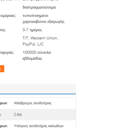
διαπραγματεύσιμα
ομέρειες:
τυποποιημένο
χαρτοκιβώτιο εξαγωγής
σης:
3-7 ημέρες
T/T, Western Union,
PayPal, L/C
σφοράς:
100000 σύνολα
εβδομάδας
α
ήρων:
Αδιάβροχος συνδετήρας
:
2 έτη
ήρων:
Υπόγειος συνδετήρας καλωδίων