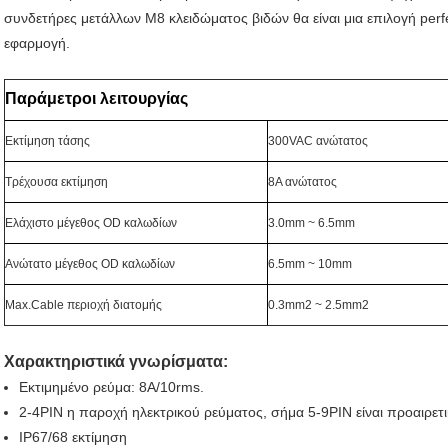
συνδετήρες μετάλλων M8 κλειδώματος βιδών θα είναι μια επιλογή perf
εφαρμογή.
Παράμετροι λειτουργίας
Εκτίμηση τάσης
300VAC ανώτατος
Τρέχουσα εκτίμηση
8A ανώτατος
Ελάχιστο μέγεθος OD καλωδίων
3.0mm ~ 6.5mm
Ανώτατο μέγεθος OD καλωδίων
6.5mm ~ 10mm
Max.Cable περιοχή διατομής
0.3mm2 ~ 2.5mm2
Χαρακτηριστικά γνωρίσματα:
Εκτιμημένο ρεύμα: 8A/10rms.
2-4PIN η παροχή ηλεκτρικού ρεύματος, σήμα 5-9PIN είναι προαιρετι
IP67/68 εκτίμηση