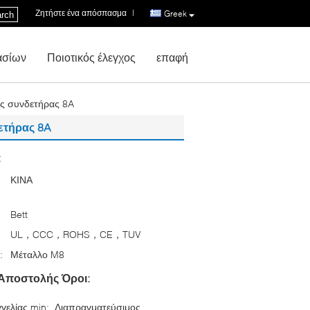
Ζητήστε ένα απόσπασμα
|
Greek
rch
ασίων
Ποιοτικός έλεγχος
επαφή
ας συνδετήρας 8A
ετήρας 8A
:
ΚΙΝΑ
Bett
UL，CCC，ROHS，CE，TUV
:
Μέταλλο M8
Αποστολής Όροι:
γελίας min:
Διαπραγματεύσιμος