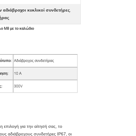
 αδιάβροχοι κυκλικοί συνδετήρες
,
ήρας
λο M8 με το καλώδιο
ότυπο:
Αδιάβροχος συνδετήρας
μηση:
10 Α
ς:
300V
 επιλογή για την αίτησή σας, το
ους αδιάβροχους συνδετήρες IP67, οι