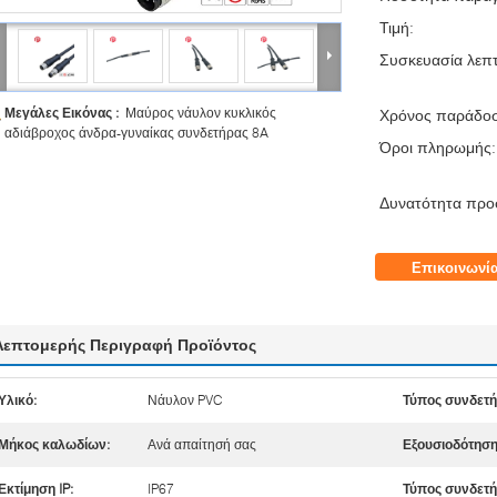
Τιμή:
Συσκευασία λεπτ
Μεγάλες Εικόνας :
Μαύρος νάυλον κυκλικός
Χρόνος παράδο
αδιάβροχος άνδρα-γυναίκας συνδετήρας 8A
Όροι πληρωμής:
Δυνατότητα προ
Επικοινωνί
Λεπτομερής Περιγραφή Προϊόντος
Υλικό:
Νάυλον PVC
Τύπος συνδετ
Μήκος καλωδίων:
Ανά απαίτησή σας
Εξουσιοδότηση
Εκτίμηση IP:
IP67
Τύπος συνδετ