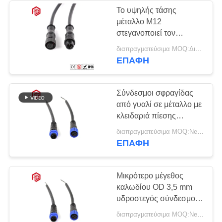
Το υψηλής τάσης
μέταλλο M12
στεγανοποιεί τον
κυκλικό συνδετήρα
διαπραγματεύσιμα MOQ:Διαπραγματεύσιμος
ΕΠΑΦΉ
Σύνδεσμοι σφραγίδας
από γυαλί σε μέταλλο με
κλειδαριά πίεσης
240VAC
διαπραγματεύσιμα MOQ:Negotiable
ΕΠΑΦΉ
Μικρότερο μέγεθος
καλωδίου OD 3,5 mm
υδροστεγός σύνδεσμος
υψηλού ρεύματος με
διαπραγματεύσιμα MOQ:Negotiable
πιστοποίηση