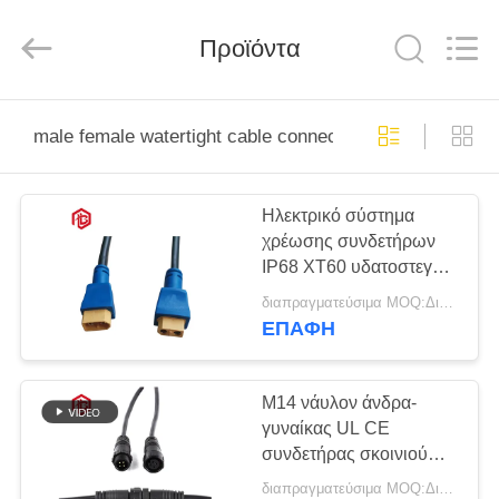
Shenzhen
Bett
Electronic
Co.,
Προϊόντα
Ltd..
All
Rights
Reserved.
ΣΠΊΤΙ
male female watertight cable connector
ΠΡΟΪΌΝΤΑ
Ηλεκτρικό σύστημα
χρέωσης συνδετήρων
ΠΕΡΊΠΟΥ
IP68 XT60 υδατοστεγής
ΕΜΕΊΣ
υποδοχή βουλωμάτων
διαπραγματεύσιμα MOQ:Διαπραγματεύσιμος
καλωδίων
ΕΠΑΦΉ
ΓΎΡΟΣ
ΕΡΓΟΣΤΑΣΊΩΝ
M14 νάυλον άνδρα-
γυναίκας UL CE
συνδετήρας σκοινιού
ΠΟΙΟΤΙΚΌΣ
Συμβούλιο Πολιτιστικής
διαπραγματεύσιμα MOQ:Διαπραγματεύσιμος