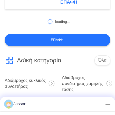
ΕΠΑΦΉ
CE/ROHS/REACH
loading...
ΕΠΑΦΉ!
Λαϊκή κατηγορία
Όλα
Αδιάβροχος
Αδιάβροχος κυκλικός
συνδετήρας χαμηλής
συνδετήρας
τάσης
Jasson
Αδιάβροχος
E27 κάτοχος
συνδετήρας
λαμπτήρων