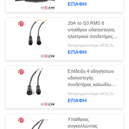
ΈΛΕΓΧΟΣ
Συνεργασίας
ΕΠΑΦΉ
υδατοστεγής
SITEMAP
20A το /10 RMS 6
υπαίθριοι υδατοστεγείς
PRIVACY
ηλεκτρικοί συνδετήρες
καρφιτσών
POLICY
διαπραγματεύσιμα MOQ:Διαπραγματεύσιμος
ΕΠΑΦΉ
Επίδειξη 4 οδηγήσεων
υδατοστεγής
συνδετήρας καλωδίων
PVC καρφιτσών M15
διαπραγματεύσιμα MOQ:Διαπραγματεύσιμος
ΕΠΑΦΉ
Υπαίθριος
συγκολλώντας